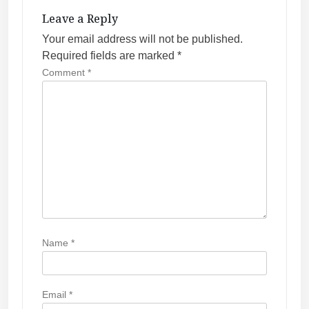
i
Leave a Reply
g
Your email address will not be published.
a
Required fields are marked
*
t
Comment
*
i
o
n
Name
*
Email
*