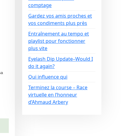
comptage
Gardez vos amis proches et
vos condiments plus près
Entraînement au tempo et
playlist pour fonctionner
plus vite
Eyelash Dip Update–Would I
do it again?
sa
Qui influence qui
Terminez la course – Race
virtuelle en l’honneur
d’Ahmaud Arbery