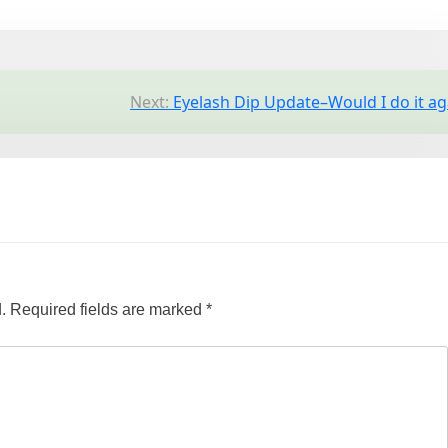
Next:
Eyelash Dip Update–Would I do it ag
.
Required fields are marked
*