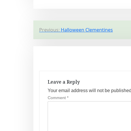
P
Previous:
Halloween Clementines
o
s
t
n
Leave a Reply
a
Your email address will not be published
v
Comment
*
i
g