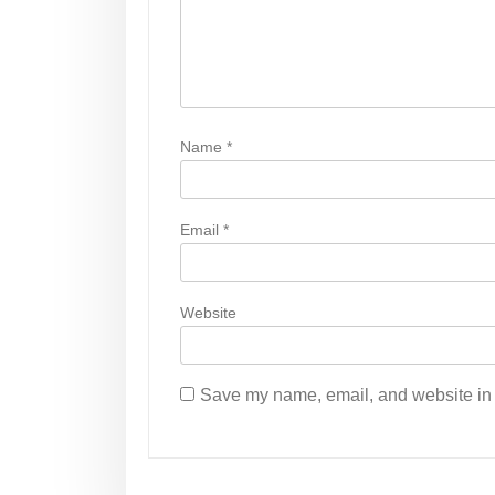
a
t
i
o
Name
*
n
Email
*
Website
Save my name, email, and website in t