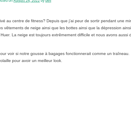
osted on
August 24, 2022
by
bell
rrivé au centre de fitness? Depuis que j’ai peur de sortir pendant une mi
 mes vêtements de neige ainsi que les bottes ainsi que la dépression ains
. Huer. La neige est toujours extrêmement difficile et nous avons aussi 
ur voir si notre gousse à bagages fonctionnerait comme un traîneau. I
volaille pour avoir un meilleur look.