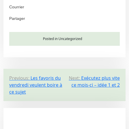
Courrier
Partager
Posted in Uncategorized
P
Previous:
Les favoris du
Next:
Exécutez plus vite
vendredi veulent boire à
ce mois-ci – idée 1 et 2
o
ce sujet
s
t
n
a