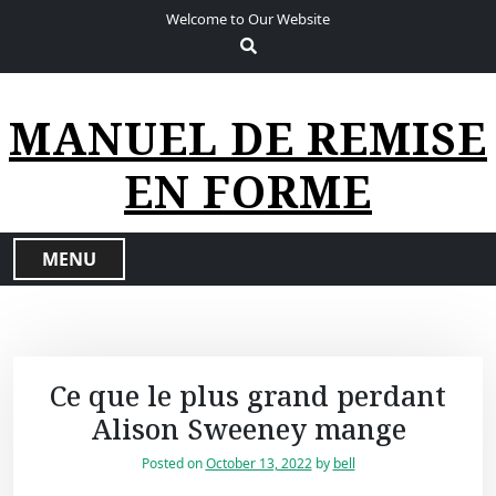
S
Welcome to Our Website
k
i
p
t
MANUEL DE REMISE
o
c
EN FORME
o
n
t
MENU
e
n
t
Ce que le plus grand perdant
Alison Sweeney mange
Posted on
October 13, 2022
by
bell