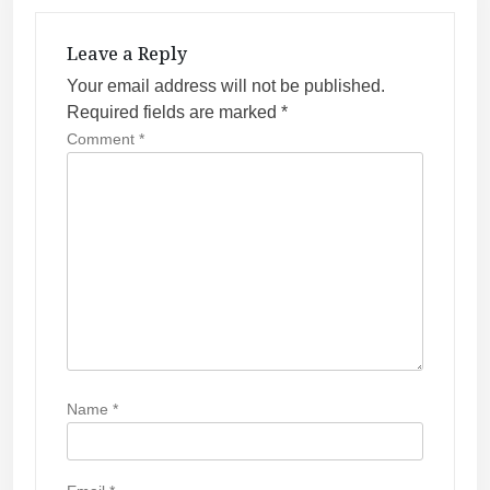
v
i
Leave a Reply
g
Your email address will not be published.
a
Required fields are marked
*
t
Comment
*
i
o
n
Name
*