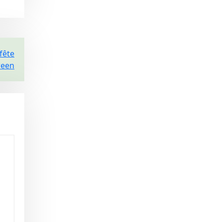
fête
ween