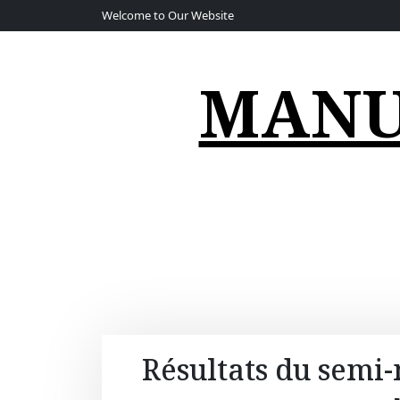
S
Welcome to Our Website
k
i
p
MANU
t
o
c
o
n
t
e
n
t
Résultats du semi