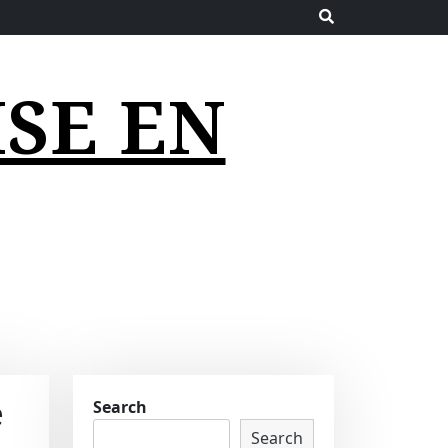
SE EN
e
Search
Search