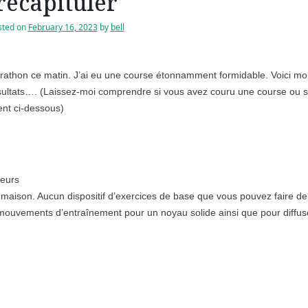
récapituler
sted on
February 16, 2023
by
bell
arathon ce matin. J’ai eu une course étonnamment formidable. Voici m
ésultats…. (Laissez-moi comprendre si vous avez couru une course ou s
nt ci-dessous)
reurs
maison. Aucun dispositif d’exercices de base que vous pouvez faire d
 mouvements d’entraînement pour un noyau solide ainsi que pour diffus