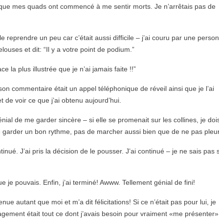
s que mes quads ont commencé à me sentir morts. Je n’arrêtais pas de
 reprendre un peu car c’était aussi difficile – j’ai couru par une perso
uses et dit: “Il y a votre point de podium.”
e la plus illustrée que je n’ai jamais faite !!”
son commentaire était un appel téléphonique de réveil ainsi que je l’ai
et de voir ce que j’ai obtenu aujourd’hui.
nial de me garder sincère – si elle se promenait sur les collines, je doi
 de garder un bon rythme, pas de marcher aussi bien que de ne pas pleur
ntinué. J’ai pris la décision de le pousser. J’ai continué – je ne sais pas s
 je pouvais. Enfin, j’ai terminé! Awww. Tellement génial de fini!
ue autant que moi et m’a dit félicitations! Si ce n’était pas pour lui, je
agement était tout ce dont j’avais besoin pour vraiment «me présenter»