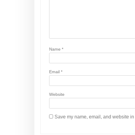
a
t
i
o
n
Name
*
Email
*
Website
Save my name, email, and website in t