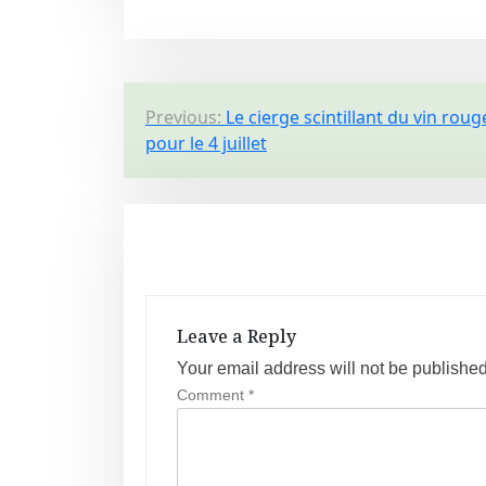
P
Previous:
Le cierge scintillant du vin roug
pour le 4 juillet
o
s
t
n
a
Leave a Reply
v
Your email address will not be published
Comment
*
i
g