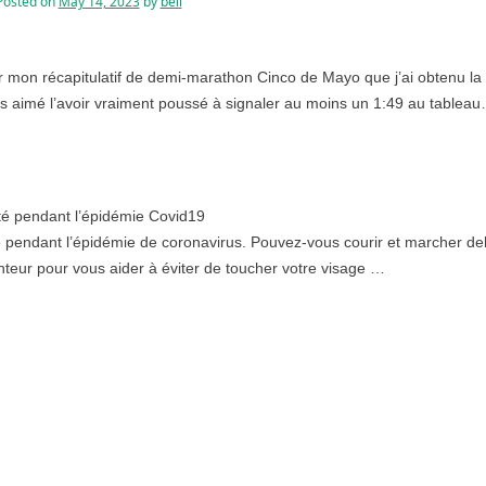
Posted on
May 14, 2023
by
bell
 mon récapitulatif de demi-marathon Cinco de Mayo que j’ai obtenu la
s aimé l’avoir vraiment poussé à signaler au moins un 1:49 au tablea
té pendant l’épidémie Covid19
 pendant l’épidémie de coronavirus. Pouvez-vous courir et marcher de
inteur pour vous aider à éviter de toucher votre visage …