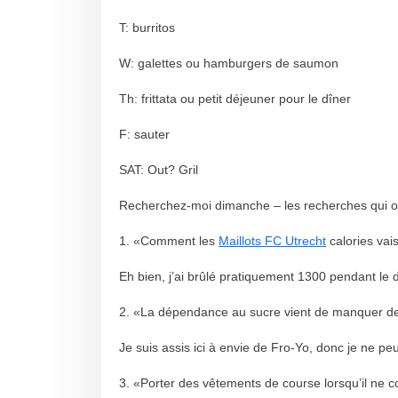
T: burritos
W: galettes ou hamburgers de saumon
Th: frittata ou petit déjeuner pour le dîner
F: sauter
SAT: Out? Gril
Recherchez-moi dimanche – les recherches qui o
1. «Comment les
Maillots FC Utrecht
calories vai
Eh bien, j’ai brûlé pratiquement 1300 pendant le
2. «La dépendance au sucre vient de manquer d
Je suis assis ici à envie de Fro-Yo, donc je ne p
3. «Porter des vêtements de course lorsqu’il ne 