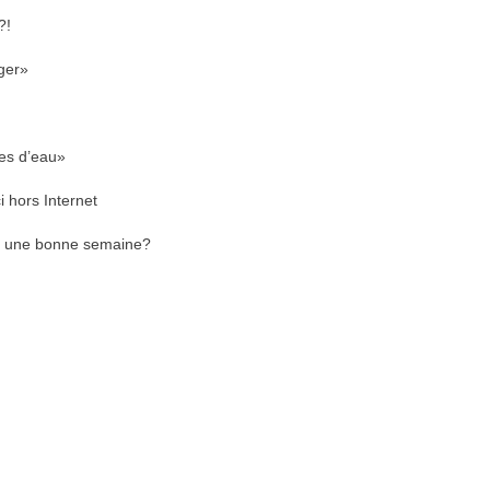
?!
nger»
es d’eau»
 hors Internet
r une bonne semaine?