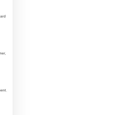
sard
ner,
ment.