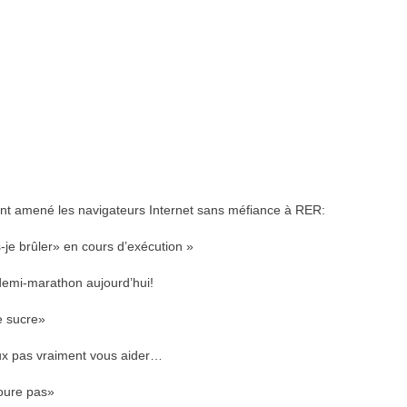
nt amené les navigateurs Internet sans méfiance à RER:
s-je brûler» en cours d’exécution »
 demi-marathon aujourd’hui!
e sucre»
eux pas vraiment vous aider…
coure pas»