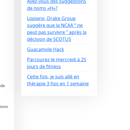
Avez-vous des suggestions
de noms «H»?
Lopiano, Drake Group
suggère que la NCAA “ ne
peut pas survivre ” après la
décision de SCOTUS
Guacamole Hack
Parcourez-le mercredi à 25
jours de fitness
Cette fois, je suis allé en
thérapie 3 fois en 1 semaine
 de
tions