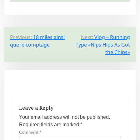
P
Previous:
18 miles ainsi
Next:
Vlog – Running
que le comptage
Type «Nips Hips As Got
o
the Chips»
s
t
n
a
v
i
Leave a Reply
g
Your email address will not be published.
a
Required fields are marked
*
t
Comment
*