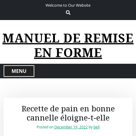
S
Welcome to Our Website
k
i
p
t
MANUEL DE REMISE
o
c
EN FORME
o
n
t
MENU
e
n
t
Recette de pain en bonne
cannelle éloigne-t-elle
Posted on
December 19, 2022
by
bell