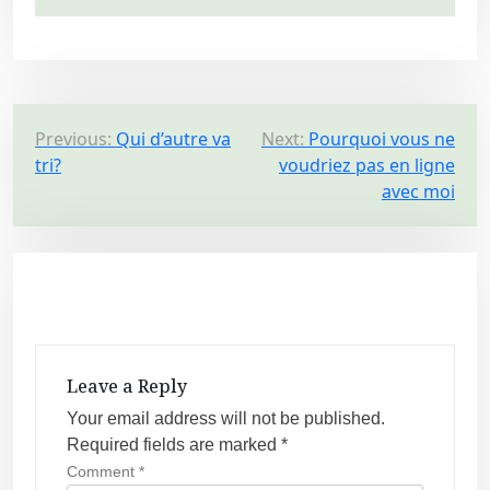
P
Previous:
Qui d’autre va
Next:
Pourquoi vous ne
tri?
voudriez pas en ligne
o
avec moi
s
t
n
a
v
i
Leave a Reply
g
Your email address will not be published.
a
Required fields are marked
*
t
Comment
*