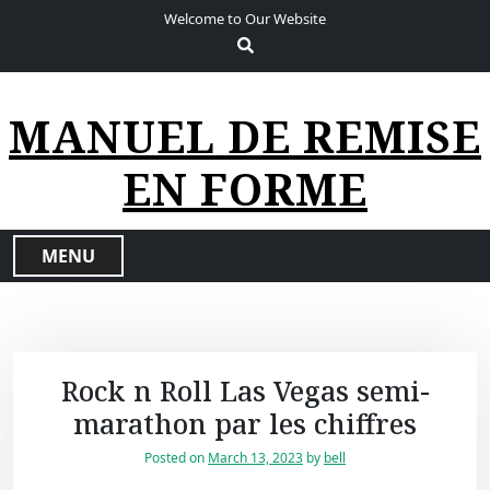
S
Welcome to Our Website
k
i
p
t
MANUEL DE REMISE
o
c
EN FORME
o
n
t
MENU
e
n
t
Rock n Roll Las Vegas semi-
marathon par les chiffres
Posted on
March 13, 2023
by
bell