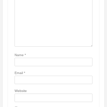
i
o
n
Name
*
Email
*
Website