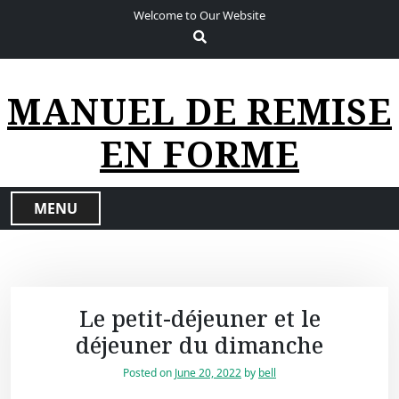
S
Welcome to Our Website
k
i
p
t
MANUEL DE REMISE
o
c
EN FORME
o
n
t
MENU
e
n
t
Le petit-déjeuner et le
déjeuner du dimanche
Posted on
June 20, 2022
by
bell