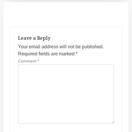
t
n
a
v
Leave a Reply
i
Your email address will not be published.
g
Required fields are marked
*
a
Comment
*
t
i
o
n