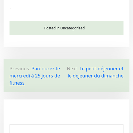
.
Posted in Uncategorized
P
Previous:
Parcourez-le
Next:
Le petit-déjeuner et
mercredi à 25 jours de
le déjeuner du dimanche
o
fitness
s
t
n
a
v
i