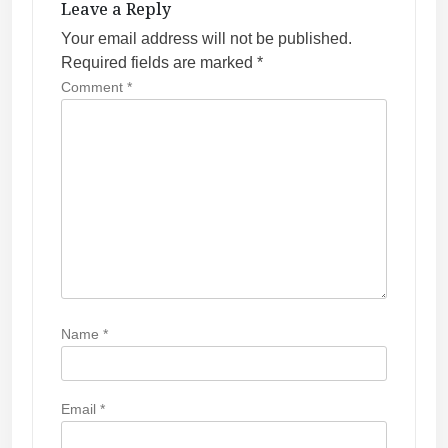
Leave a Reply
g
Your email address will not be published.
a
Required fields are marked
*
t
Comment
*
i
o
n
Name
*
Email
*