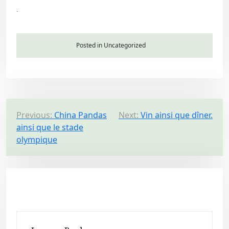
.
Posted in Uncategorized
P
Previous:
China Pandas
Next:
Vin ainsi que dîner.
ainsi que le stade
o
olympique
s
t
n
a
v
i