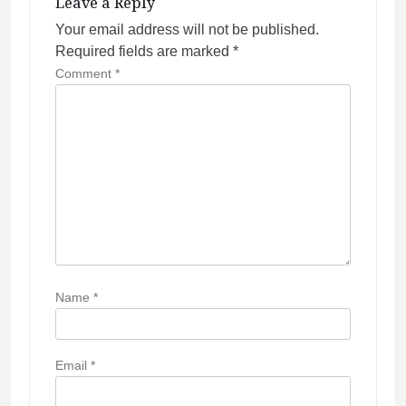
Leave a Reply
g
Your email address will not be published.
a
Required fields are marked
*
t
Comment
*
i
o
n
Name
*
Email
*