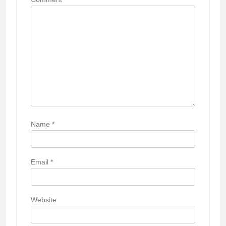
i
o
n
Name
*
Email
*
Website