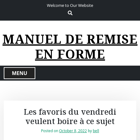
S
Welcome to Our Website
k
i
p
t
MANUEL DE REMISE
o
c
EN FORME
o
n
t
MENU
e
n
t
Les favoris du vendredi
veulent boire à ce sujet
Posted on
October 8, 2022
by
bell