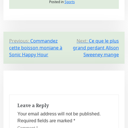
Posted in
Sports
P
Previous:
Commandez
Next:
Ce que le plus
cette boisson moniane à
grand perdant Alison
o
Sonic Happy Hour
Sweeney mange
s
t
n
a
v
i
Leave a Reply
g
Your email address will not be published.
a
Required fields are marked
*
t
Comment
*